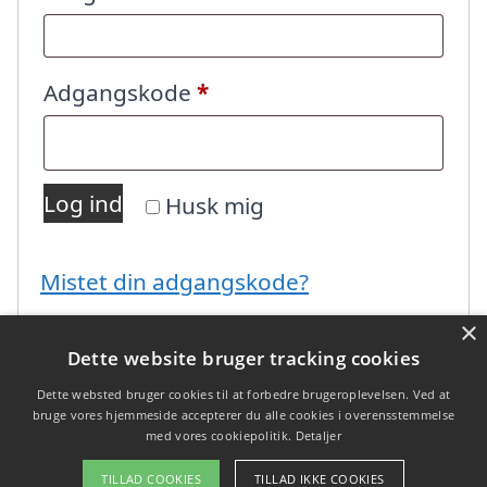
Påkrævet
Adgangskode
*
Log ind
Husk mig
Mistet din adgangskode?
×
Dette website bruger tracking cookies
Dette websted bruger cookies til at forbedre brugeroplevelsen. Ved at
bruge vores hjemmeside accepterer du alle cookies i overensstemmelse
med vores cookiepolitik.
Detaljer
Copyright 2026 - Pilanto Aps
TILLAD COOKIES
TILLAD IKKE COOKIES